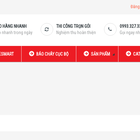
Đăng
O HÀNG NHANH
THI CÔNG TRỌN GÓI
0993.327.3
o nhanh trong ngày
Nghiệm thu hoàn thiện
Gọi ngay nh
RESMART
BÁO CHÁY CỤC BỘ
SẢN PHẨM
CAT