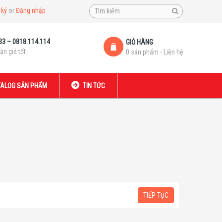
 ký
or
Đăng nhập
33 – 0818.114.114
GIỎ HÀNG
ận giá tốt
0 sản phẩm - Liên hệ
ALOG SẢN PHẨM
TIN TỨC
TIẾP TỤC