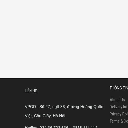
THÔNG TI
LIÊN HỆ :
About Us
VPGD : Số 27, ngõ 36, đường Hoàng Quốc
Delivery In
Privacy Pol
Việt, Cầu Giấy, Hà Nội
Terms & Co
Hotline :024.66.722.666 – 0818.114.114