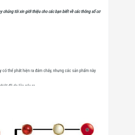
y chúng tôi xin giới thiệu cho các bạn biết về các thông số cơ
 này có thể phát hiện ra đám cháy, nhưng các sản phẩm này
hiệt độ do lửa gây ra.
 khi có khói, thường là trước khi có sự phát triển của ngọn
n hỏa hoạn thực tế.