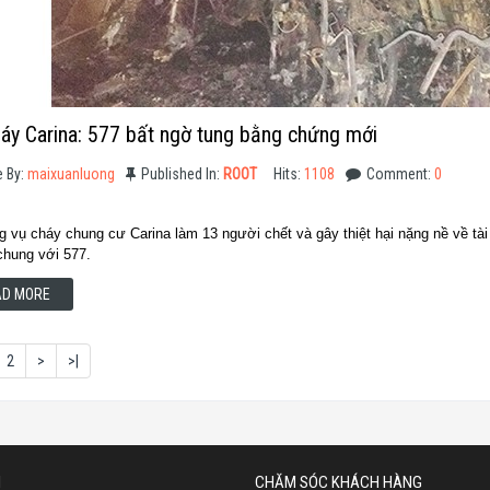
áy Carina: 577 bất ngờ tung bằng chứng mới
e By:
maixuanluong
Published In:
ROOT
Hits:
1108
Comment:
0
vụ cháy chung cư Carina làm 13 người chết và gây thiệt hại nặng nề về tài
chung với 577.
AD MORE
2
>
>|
N
CHĂM SÓC KHÁCH HÀNG