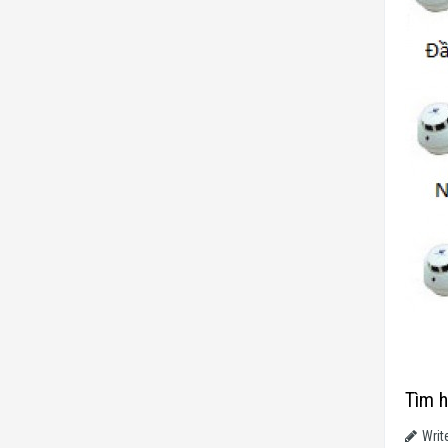
Tìm h
Writ