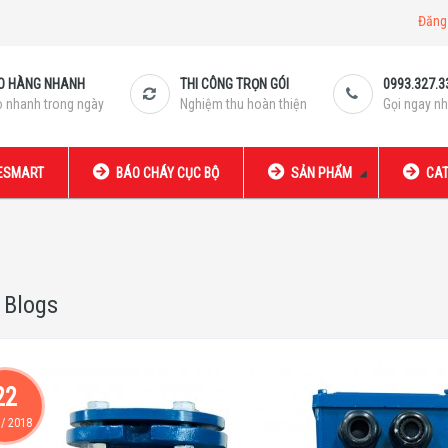
Đăng
O HÀNG NHANH
THI CÔNG TRỌN GÓI
0993.327.3
o nhanh trong ngày
Nghiệm thu hoàn thiện
Gọi ngay nh
RESMART
BÁO CHÁY CỤC BỘ
SẢN PHẨM
CAT
 Blogs
22
/
2018