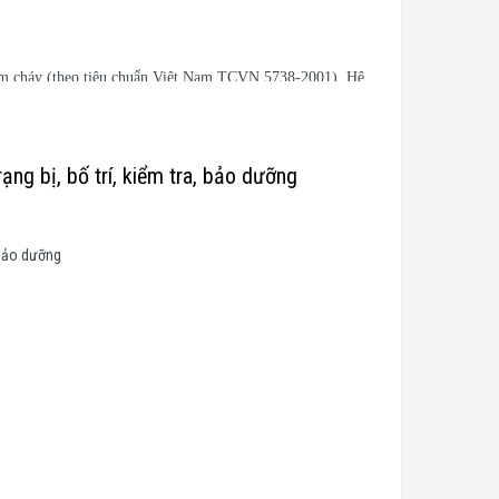
điểm cháy (theo tiêu chuẩn Việt Nam TCVN 5738-2001). Hệ
 đèn, nút ấn) và các thiết bị ngoại vi khác...
ạng bị, bố trí, kiểm tra, bảo dưỡng
 bảo dưỡng