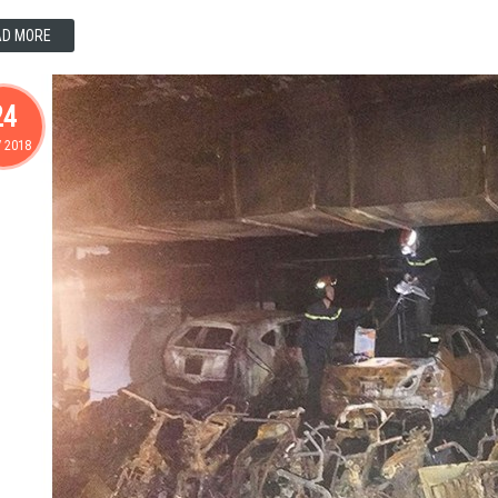
AD MORE
24
/
2018