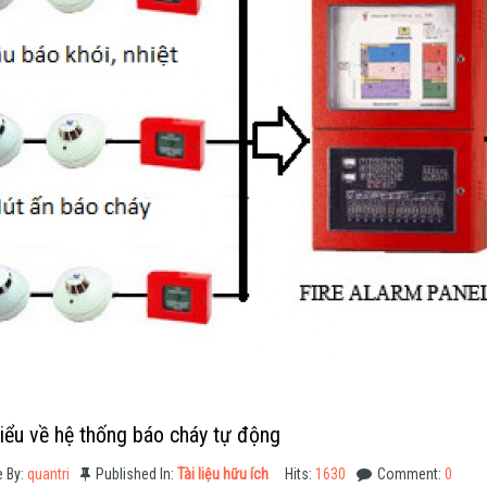
iểu về hệ thống báo cháy tự động
e By:
quantri
Published In:
Tài liệu hữu ích
Hits:
1630
Comment:
0