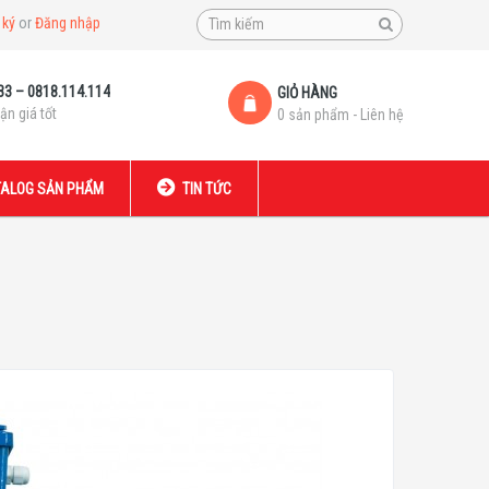
 ký
or
Đăng nhập
33 – 0818.114.114
GIỎ HÀNG
ận giá tốt
0 sản phẩm - Liên hệ
ALOG SẢN PHẨM
TIN TỨC