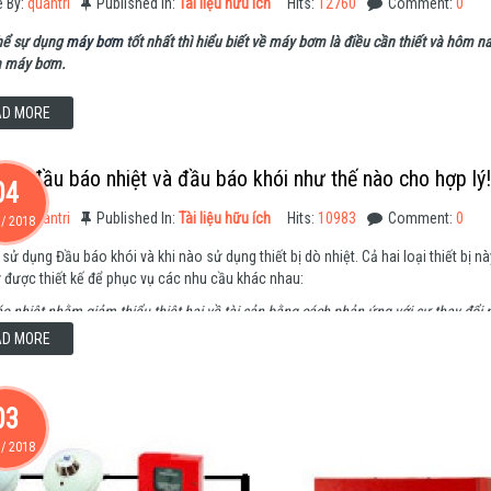
e By:
quantri
Published In:
Tài liệu hữu ích
Hits:
12760
Comment:
0
hể sự dụng
máy bơm
tốt nhất thì hiểu biết về máy bơm là điều cần thiết và hôm na
a máy bơm.
AD MORE
ng đầu báo nhiệt và đầu báo khói như thế nào cho hợp lý!
04
e By:
quantri
Published In:
Tài liệu hữu ích
Hits:
10983
Comment:
0
/
2018
 sử dụng Đầu báo khói và khi nào sử dụng thiết bị dò nhiệt. Cả hai loại thiết bị
 được thiết kế để phục vụ các nhu cầu khác nhau:
áo nhiệt nhằm giảm thiểu thiệt hại về tài sản bằng cách phản ứng với sự thay đổi n
AD MORE
áo khói được dự định để bảo vệ con người và tài sản bằng cách tạo ra một báo động
i người cần thời gian để phản ứng, và mỗi giây là rất quan trọng trong một sự kiệ
03
/
2018