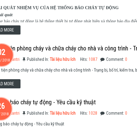
I QUÁT NHIỆM VỤ CỦA HỆ THỐNG BÁO CHÁY TỰ ĐỘNG
ái quát
g báo cháy tự động là hệ thống thiết bị tự động phát hiện và thông báo địa 
áo cháy tự động bao gồm: Trung tâm báo cháy, các đầu báo cháy, (tổ hợp chuông,
AD MORE
g tiện phòng cháy và chữa cháy cho nhà và công trình - Tr
02
e By:
quantri
Published In:
Tài liệu hữu ích
Hits:
1087
Comment:
0
/
2018
tiện phòng cháy và chữa cháy cho nhà và công trình - Trạng bị, bố trí, kiểm tra,
AD MORE
ống báo cháy tự động - Yêu cầu kỹ thuật
26
e By:
quantri
Published In:
Tài liệu hữu ích
Hits:
1028
Comment:
0
/
2018
g báo cháy tự động - Yêu cầu kỹ thuật