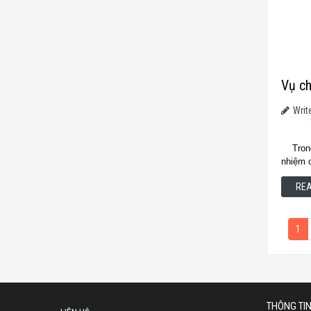
Vụ ch
Writ
Trong 
nhiệm 
RE
1
THÔNG TI